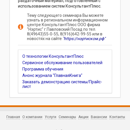
раздаточный материал, подготовленный с
использованием систем КонсультантПлюс.
Тему следующего семинара Вы можете
узнать в региональном информационном
центре КонсультантПлюс ООО фирма
"Нэртис" г.Павловский Посад по тел.
8(49643)55-0-55, 8(916)642-99-55 или в
новостях на сайте
"https://нэртиском.рф"
О технологии КонсультантПлюс
Сервисное обслуживание пользователей
Программа обучения
Анонс журнала "ГлавнаяКнига"
Заказать демонстрацию системы/Прайс-
лист
Главная
О компании
Услуги
Семинары
Акции
Вакансии
Контакты