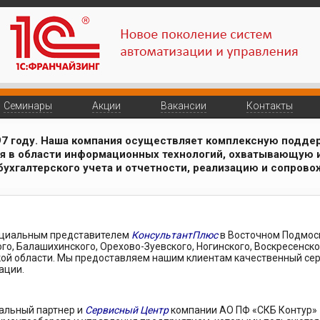
Семинары
Акции
Вакансии
Контакты
97 году. Наша компания осуществляет комплексную поддер
я в области информационных технологий, охватывающую
ухгалтерского учета и отчетности, реализацию и сопрово
циальным представителем
КонсультантПлюс
в Восточном Подмоск
о, Балашихинского, Орехово-Зуевского, Ногинского, Воскресенско
ой области. Мы предоставляем нашим клиентам качественный сер
ации.
альный партнер и
Сервисный Центр
компании АО ПФ «СКБ Контур» 