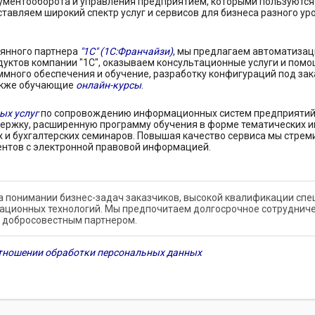
ументооборота и управления предприятием, которыми пользуются б
тавляем широкий спектр услуг и сервисов для бизнеса разного ур
оянного партнера
"1С" (1С:Франчайзи)
, мы предлагаем автоматизац
уктов компании "1С", оказываем консультационные услуги и помо
ммного обеспечения и обучение, разработку конфигураций под зак
также обучающие
онлайн-курсы
.
ых услуг
по сопровождению информационных систем предприятий
ержку, расширенную программу обучения в форме тематических 
 и бухгалтерских семинаров. Повышая качество сервиса мы стре
ентов с электронной правовой информацией.
а понимании бизнес-задач заказчиков, высокой квалификации спец
ционных технологий. Мы предпочитаем долгосрочное сотрудниче
 добросовестным партнером.
тношении обработки персональных данных