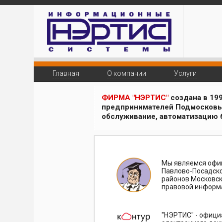
Главная
О компании
Услуги
ФИРМА "НЭРТИС"
создана в 19
предпринимателей Подмосковь
обслуживание, автоматизацию б
Мы являемся офи
Павлово-Посадског
районов Московск
правовой информ
"НЭРТИС" - офици