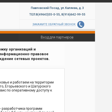
Павловский Посад,
ул.Каляева, д.3
ТЕЛ:8(49643)
55-0-55,
8(916)
642-99-
55
ЗАКАЖИТЕ ОБРАТНЫЙ ЗВОНОК
Вход для партнеров
жку организаций и
 информационно-правовое
ждение сетевых проектов.
овье и работаем на территории
го, Егорьевского и Шатурского
вис по оперативному доступу к
- разработчика программ