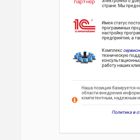
электронного док
стране. Мы предос
Имея статус пост
программных прод
настройку програ
предприятия, а 
Комплекс
сервисн
техническую подд
консультационных
работу наших кли
Наша позиция базируется н
области внедрения информа
компетентным, надежным и
Политика в о