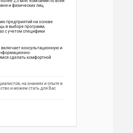
олее 2,5 млн. компаний по всей
овня и физических лиц.
ию предприятий на основе
щь в выборе программ,
аз с учетом специфики
 включает консультационную и
информационно-
мимся сделать комфортной
иалистов, на знаниях и опыте в
ство и можем стать для Вас