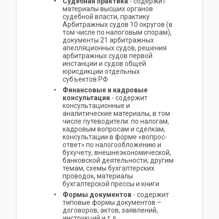
Судебная практика
- содержит
материалы высших органов
судебной власти, практику
Арбитражных судов 10 округов (в
том числе по налоговым спорам),
документы 21 арбитражных
апелляционных судов, решения
арбитражных судов первой
инстанции и судов общей
юрисдикции отдельных
субъектов РФ
Финансовые и кадровые
консультации
- содержит
консультационные и
аналитические материалы, в том
числе путеводители: по налогам,
кадровым вопросам и сделкам,
консультации в форме «вопрос-
ответ» по налогообложению и
бухучету, внешнеэкономической,
банковской деятельности, другим
темам, схемы бухгалтерских
проводок, материалы
бухгалтерской прессы и книги
Формы документов
- содержит
типовые формы документов –
договоров, актов, заявлений,
инструкций и т.д.