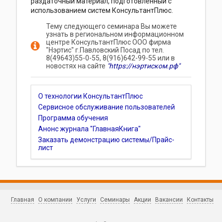
раздаточный материал, подготовленный с
использованием систем КонсультантПлюс.
Тему следующего семинара Вы можете
узнать в региональном информационном
центре КонсультантПлюс ООО фирма
"Нэртис" г.Павловский Посад по тел.
8(49643)55-0-55, 8(916)642-99-55 или в
новостях на сайте
"https://нэртиском.рф"
О технологии КонсультантПлюс
Сервисное обслуживание пользователей
Программа обучения
Анонс журнала "ГлавнаяКнига"
Заказать демонстрацию системы/Прайс-
лист
Главная
О компании
Услуги
Семинары
Акции
Вакансии
Контакты