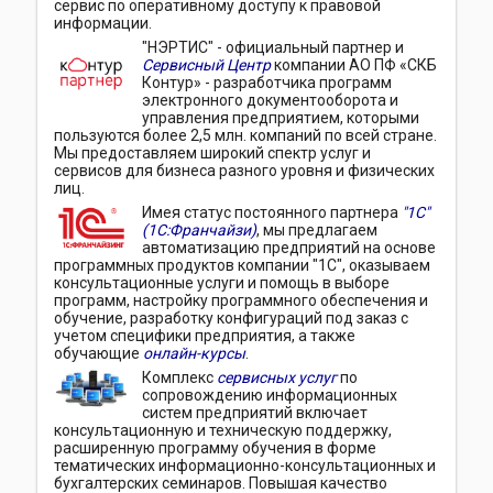
сервис по оперативному доступу к правовой
информации.
"НЭРТИС" - официальный партнер и
Сервисный Центр
компании АО ПФ «СКБ
Контур» - разработчика программ
электронного документооборота и
управления предприятием, которыми
пользуются более 2,5 млн. компаний по всей стране.
Мы предоставляем широкий спектр услуг и
сервисов для бизнеса разного уровня и физических
лиц.
Имея статус постоянного партнера
"1С"
(1С:Франчайзи)
, мы предлагаем
автоматизацию предприятий на основе
программных продуктов компании "1С", оказываем
консультационные услуги и помощь в выборе
программ, настройку программного обеспечения и
обучение, разработку конфигураций под заказ с
учетом специфики предприятия, а также
обучающие
онлайн-курсы
.
Комплекс
сервисных услуг
по
сопровождению информационных
систем предприятий включает
консультационную и техническую поддержку,
расширенную программу обучения в форме
тематических информационно-консультационных и
бухгалтерских семинаров. Повышая качество