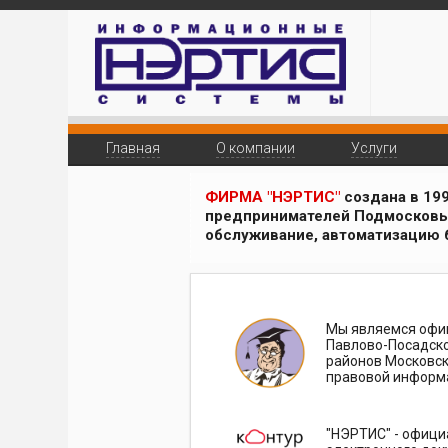
Главная
О компании
Услуги
ФИРМА "НЭРТИС"
создана в 19
предпринимателей Подмосковь
обслуживание, автоматизацию б
Мы являемся офи
Павлово-Посадског
районов Московск
правовой информ
"НЭРТИС" - офици