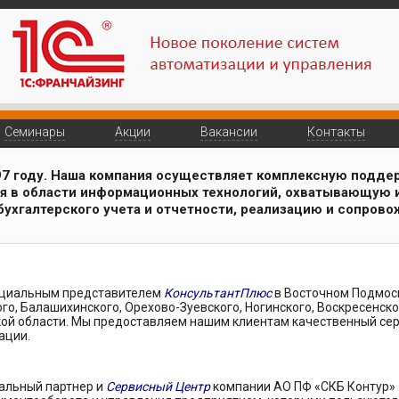
Семинары
Акции
Вакансии
Контакты
97 году. Наша компания осуществляет комплексную поддер
я в области информационных технологий, охватывающую
ухгалтерского учета и отчетности, реализацию и сопрово
циальным представителем
КонсультантПлюс
в Восточном Подмоск
о, Балашихинского, Орехово-Зуевского, Ногинского, Воскресенско
ой области. Мы предоставляем нашим клиентам качественный сер
ации.
альный партнер и
Сервисный Центр
компании АО ПФ «СКБ Контур» 