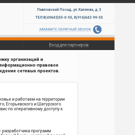
Павловский Посад,
ул.Каляева, д.3
ТЕЛ:8(49643)
55-0-55,
8(916)
642-99-
55
ЗАКАЖИТЕ ОБРАТНЫЙ ЗВОНОК
Вход для партнеров
жку организаций и
 информационно-правовое
ждение сетевых проектов.
овье и работаем на территории
го, Егорьевского и Шатурского
вис по оперативному доступу к
- разработчика программ