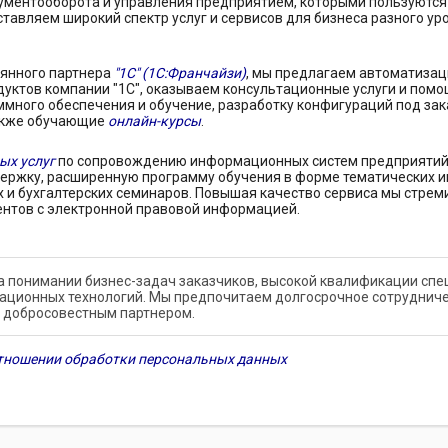
ументооборота и управления предприятием, которыми пользуются б
тавляем широкий спектр услуг и сервисов для бизнеса разного ур
оянного партнера
"1С" (1С:Франчайзи)
, мы предлагаем автоматизац
уктов компании "1С", оказываем консультационные услуги и помо
ммного обеспечения и обучение, разработку конфигураций под зак
также обучающие
онлайн-курсы
.
ых услуг
по сопровождению информационных систем предприятий
ержку, расширенную программу обучения в форме тематических 
 и бухгалтерских семинаров. Повышая качество сервиса мы стре
ентов с электронной правовой информацией.
а понимании бизнес-задач заказчиков, высокой квалификации спец
ционных технологий. Мы предпочитаем долгосрочное сотрудниче
 добросовестным партнером.
тношении обработки персональных данных