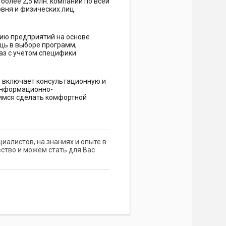
олее 2,5 млн. компаний по всей
овня и физических лиц.
ию предприятий на основе
щь в выборе программ,
аз с учетом специфики
 включает консультационную и
информационно-
мимся сделать комфортной
иалистов, на знаниях и опыте в
ство и можем стать для Вас