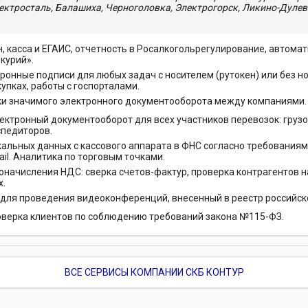
лектросталь, Балашиха, Черноголовка, Электрогорск, Ликино-Дулев
н, касса и ЕГАИС, отчетность в Росалкогольрегулирование, автома
курий».
ронные подписи для любых задач с носителем (рутокен) или без но
упках, работы с госпорталами.
и значимого электронного документооборота между компаниями.
ектронный документооборот для всех участников перевозок: грузо
спедиторов.
альных данных с кассового аппарата в ФНС согласно требованиям
ail. Аналитика по торговым точками.
оначисления НДС: сверка счетов-фактур, проверка контрагентов н
х.
 для проведения видеоконференций, внесенный в реестр российск
оверка клиентов по соблюдению требований закона №115-ФЗ.
ВСЕ СЕРВИСЫ КОМПАНИИ СКБ КОНТУР