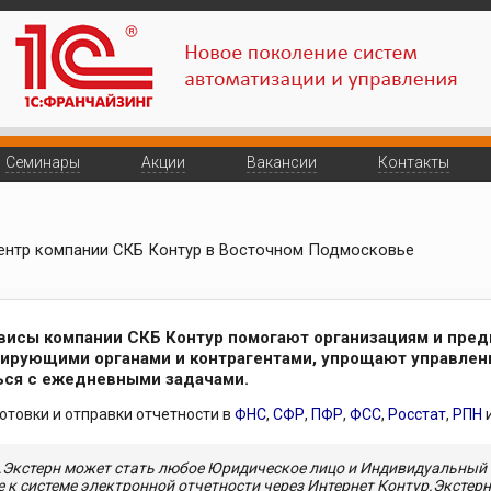
Семинары
Акции
Вакансии
Контакты
ентр компании СКБ Контур в Восточном Подмосковье
висы компании СКБ Контур помогают организациям и пре
лирующими органами и контрагентами, упрощают управлен
ься с ежедневными задачами.
отовки и отправки отчетности в
ФНС
,
СФР
,
ПФР
,
ФСС
,
Росстат
,
РПН
.Экстерн может стать любое Юридическое лицо и Индивидуальный
к системе электронной отчетности через Интернет Контур.Экстерн