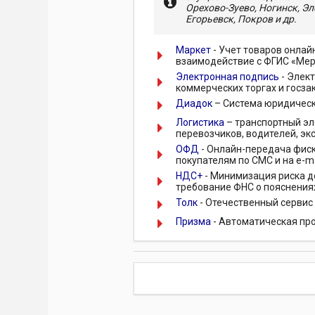
Орехово-Зуево, Ногинск, Э
Егорьевск, Покров и др.
Маркет
- Учет товаров онлай
взаимодействие с ФГИС «Мер
Электронная подпись
- Элект
коммерческих торгах и госзак
Диадок
– Система юридическ
Логистика
– транспортный эл
перевозчиков, водителей, эк
ОФД
- Онлайн-передача фиск
покупателям по СМС и на e-m
НДС+
- Минимизация риска д
требование ФНС о пояснения
Толк
- Отечественный сервис
Призма
- Автоматическая пр